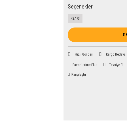
Seçenekler
42.1/3
G
Hızlı Gönderi
Kargo Bedava
Tavsiye Et
Karşılaştır