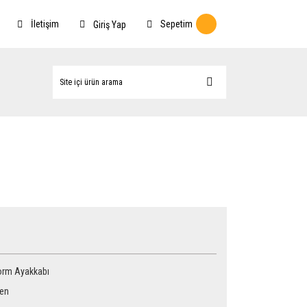
İletişim
Sepetim
Giriş Yap
orm Ayakkabı
Ten