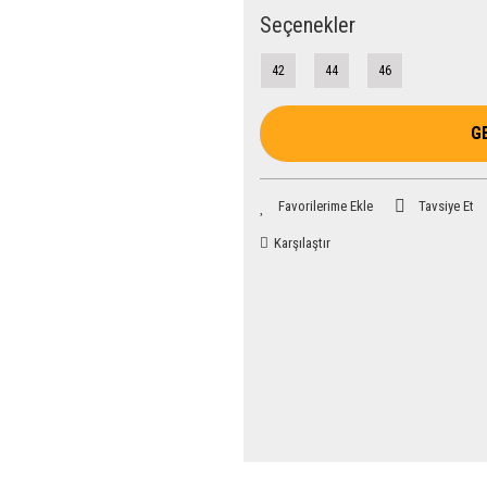
Seçenekler
42
44
46
G
Tavsiye Et
Karşılaştır