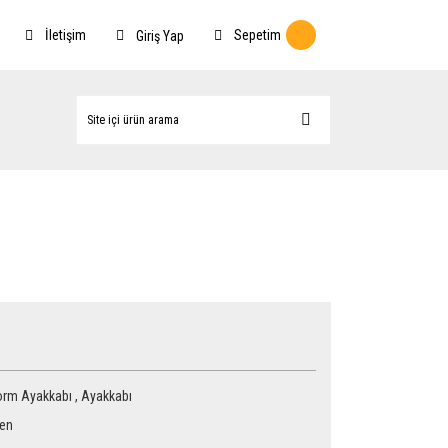
İletişim
Sepetim
Giriş Yap
orm Ayakkabı
,
Ayakkabı
Ten