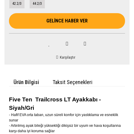
42.2/3
44.2/3
GELİNCE HABER VER
Karşılaştır
Ürün Bilgisi
Taksit Seçenekleri
Five Ten Trailcross LT Ayakkabı -
Siyah/Gri
- Hafif EVA orta taban, uzun süreli konfor için yastıklama ve esneklik
sunar
- Artırılmış ayak bileği yüksekliği dikişsiz bir uyum ve hava koşullarına
karşı daha iyi koruma sağlar