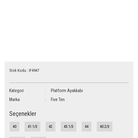
Stok Kodu : IF4947
Kategori
Platform Ayakkabı
Marka
Five Ten
Seçenekler
40
41.1/3
42
43.1/3
44
40.2/3