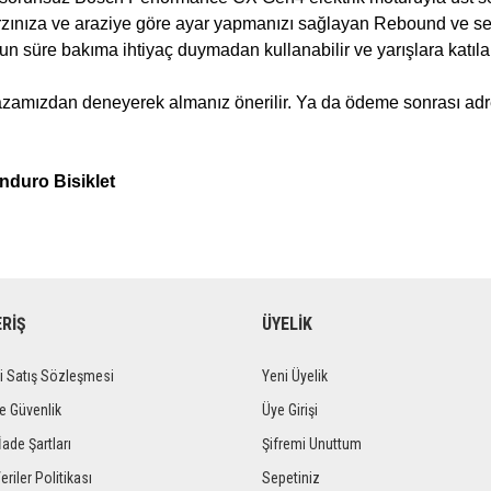
zınıza ve araziye göre ayar yapmanızı sağlayan Rebound ve sertl
n süre bakıma ihtiyaç duymadan kullanabilir ve yarışlara katılabi
azamızdan deneyerek almanız önerilir. Ya da ödeme sonrası adres
nduro Bisiklet
ERİŞ
ÜYELİK
i Satış Sözleşmesi
Yeni Üyelik
ve Güvenlik
Üye Girişi
İade Şartları
Şifremi Unuttum
eriler Politikası
Sepetiniz