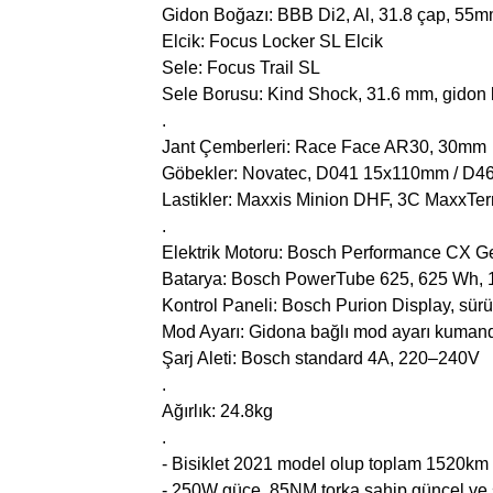
Gidon Boğazı: BBB Di2, Al, 31.8 çap, 55
Elcik: Focus Locker SL Elcik
Sele: Focus Trail SL
Sele Borusu: Kind Shock, 31.6 mm, gido
.
Jant Çemberleri: Race Face AR30, 30mm
Göbekler: Novatec, D041 15x110mm / D
Lastikler: Maxxis Minion DHF, 3C MaxxTer
.
Elektrik Motoru: Bosch Performance CX 
Batarya: Bosch PowerTube 625, 625 Wh, 16.7
Kontrol Paneli: Bosch Purion Display, sürü
Mod Ayarı: Gidona bağlı mod ayarı kumanda
Şarj Aleti: Bosch standard 4A, 220–240V
.
Ağırlık: 24.8kg
.
- Bisiklet 2021 model olup toplam 1520km ku
- 250W güce, 85NM torka sahip güncel ve 