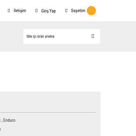
İletişim
Sepetim
Giriş Yap
e
,
Enduro
s