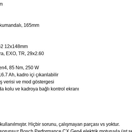
mm
n kumandalı, 165mm
462 12x148mm
ra, EXO, TR, 29x2.60
Gen4, 85 Nm, 250 W
 Ah, kadro içi çıkarılabilir
ş verisi ve mod göstergesi
 kolu ve kadroya bağlı kontrol ekranı
llanılmıştır. Hiçbir sorunu, çalışmayan parçası vs yoktur.
sorunsuz Bosch Performance CX Gen4 elektrik moturuyla üst s