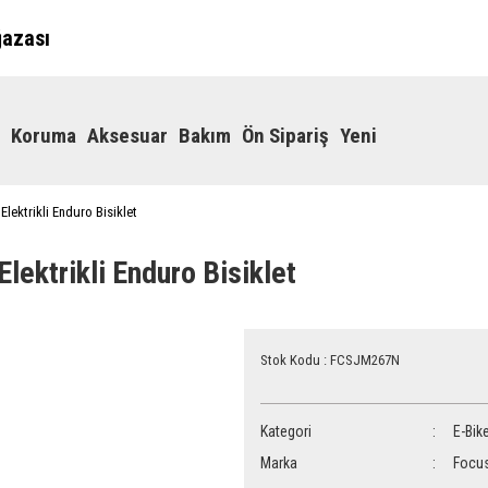
ğazası
Koruma
Aksesuar
Bakım
Ön Sipariş
Yeni
lektrikli Enduro Bisiklet
lektrikli Enduro Bisiklet
Stok Kodu : FCSJM267N
Kategori
E-Bik
Marka
Focu