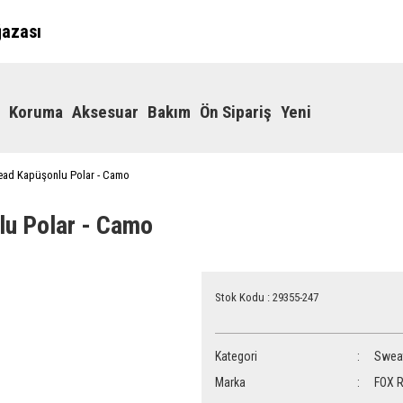
ğazası
Koruma
Aksesuar
Bakım
Ön Sipariş
Yeni
ead Kapüşonlu Polar - Camo
u Polar - Camo
Stok Kodu : 29355-247
Kategori
Sweat
Marka
FOX R