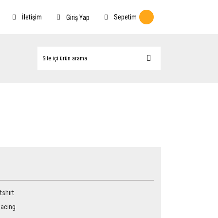
İletişim
Sepetim
Giriş Yap
shirt
acing