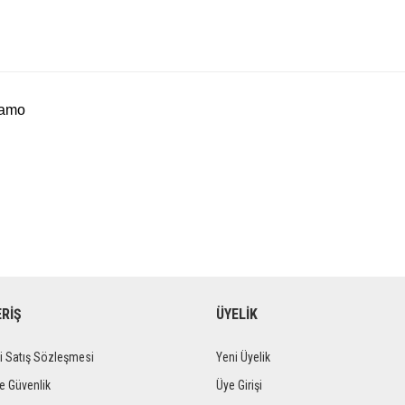
Camo
ERİŞ
ÜYELİK
i Satış Sözleşmesi
Yeni Üyelik
ve Güvenlik
Üye Girişi