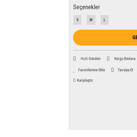
Seçenekler
S
M
L
G
Hızlı Gönderi
Kargo Bedava
Tavsiye Et
Karşılaştır