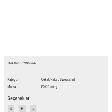
Stok Kodu : 29358-247
Kategori
Ceket/Hırka
,
Sweatshirt
Marka
FOX Racing
Seçenekler
S
M
L