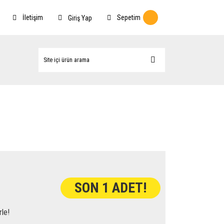
İletişim
Sepetim
Giriş Yap
SON 1 ADET!
rle!