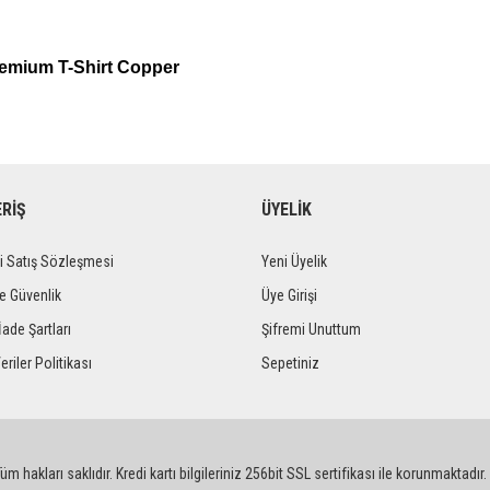
remium T-Shirt Copper
ERİŞ
ÜYELİK
i Satış Sözleşmesi
Yeni Üyelik
ve Güvenlik
Üye Girişi
İade Şartları
Şifremi Unuttum
eriler Politikası
Sepetiniz
m hakları saklıdır. Kredi kartı bilgileriniz 256bit SSL sertifikası ile korunmaktadır.