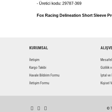
- Üretici kodu: 29787-369
Fox Racing Delineation Short Sleeve P
KURUMSAL
ALIŞV
İletişim
Mesafel
Kargo Takibi
Gizlilik 
Havale Bildirim Formu
İptal ve 
İletişim Formu
Kişisel V
© Tü