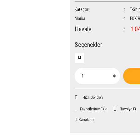
Kategori
T-Shir
Marka
FOX R
Havale
1.04
Seçenekler
M
Hızlı Gönderi
Tavsiye Et
Karşılaştır