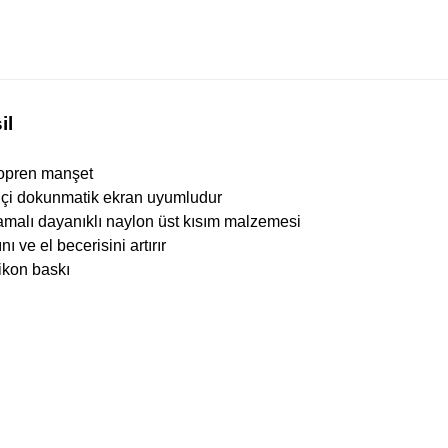
il
neopren manşet
ç içi dokunmatik ekran uyumludur
malı dayanıklı naylon üst kısım malzemesi
 ve el becerisini artırır
likon baskı