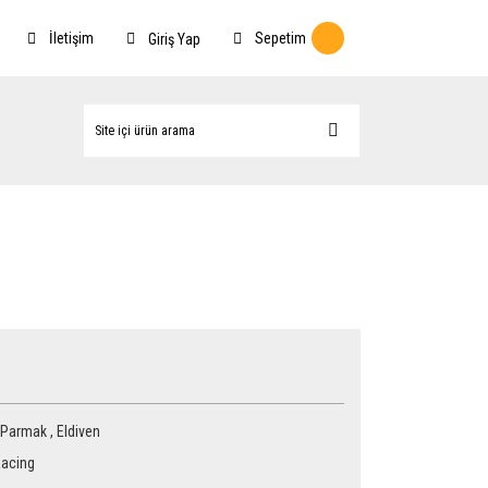
İletişim
Sepetim
Giriş Yap
 Parmak
,
Eldiven
acing