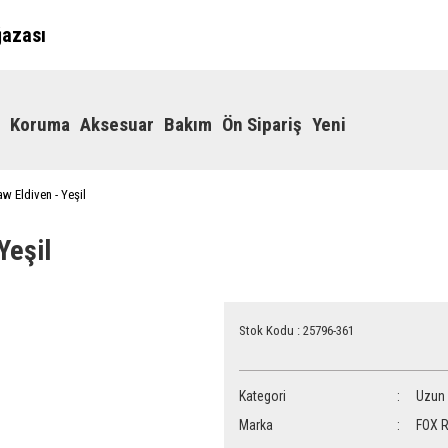
ğazası
Koruma
Aksesuar
Bakım
Ön Sipariş
Yeni
w Eldiven - Yeşil
Yeşil
Stok Kodu : 25796-361
Kategori
Uzun
Marka
FOX R