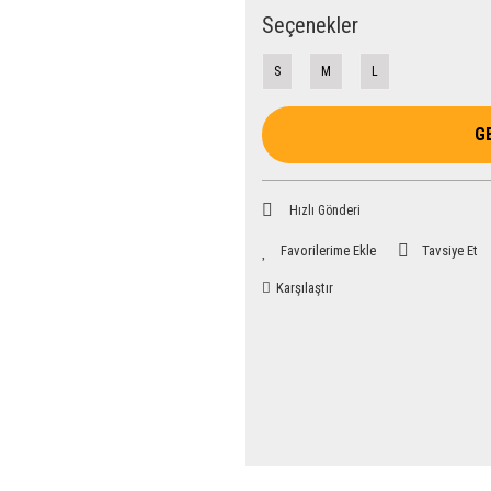
Seçenekler
S
M
L
G
Hızlı Gönderi
Tavsiye Et
Karşılaştır