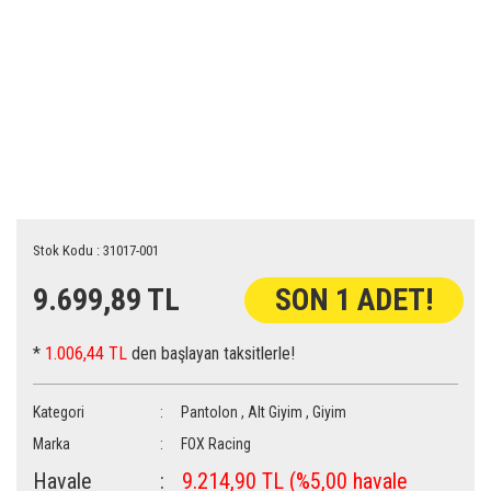
Stok Kodu : 31017-001
9.699,89 TL
SON 1 ADET!
*
1.006,44 TL
den başlayan taksitlerle!
Kategori
Pantolon
,
Alt Giyim
,
Giyim
Marka
FOX Racing
Havale
9.214,90 TL (%5,00 havale