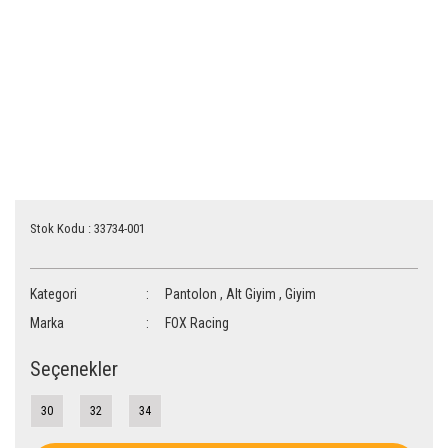
Stok Kodu : 33734-001
Kategori
Pantolon
,
Alt Giyim
,
Giyim
Marka
FOX Racing
Seçenekler
30
32
34