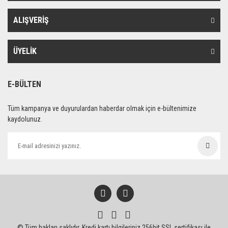
ALIŞVERİŞ
ÜYELİK
E-BÜLTEN
Tüm kampanya ve duyurulardan haberdar olmak için e-bültenimize
kaydolunuz.
© Tüm hakları saklıdır. Kredi kartı bilgileriniz 256bit SSL sertifikası ile