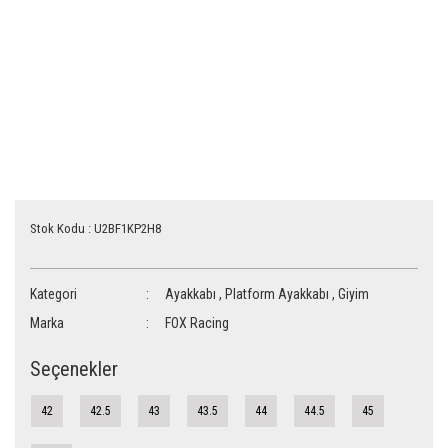
Stok Kodu : U2BF1KP2H8
Kategori
Ayakkabı
,
Platform Ayakkabı
,
Giyim
Marka
FOX Racing
Seçenekler
42
42.5
43
43.5
44
44.5
45