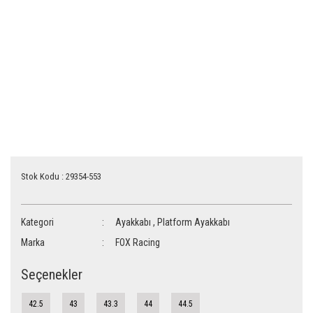
Stok Kodu : 29354-553
Kategori
Ayakkabı
,
Platform Ayakkabı
Marka
FOX Racing
Seçenekler
42.5
43
43.3
44
44.5