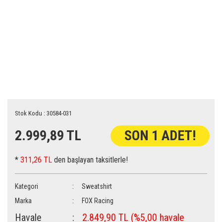
Stok Kodu : 30584-031
2.999,89 TL
SON 1 ADET!
*
311,26 TL
den başlayan taksitlerle!
Kategori
Sweatshirt
Marka
FOX Racing
Havale
2.849,90 TL (%5,00 havale