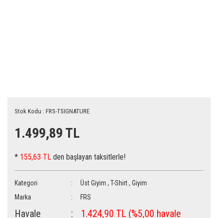
Stok Kodu : FRS-TSIGNATURE
1.499,89 TL
*
155,63 TL
den başlayan taksitlerle!
Kategori
Üst Giyim
,
T-Shirt
,
Giyim
Marka
FRS
Havale
1.424,90 TL (%5,00 havale