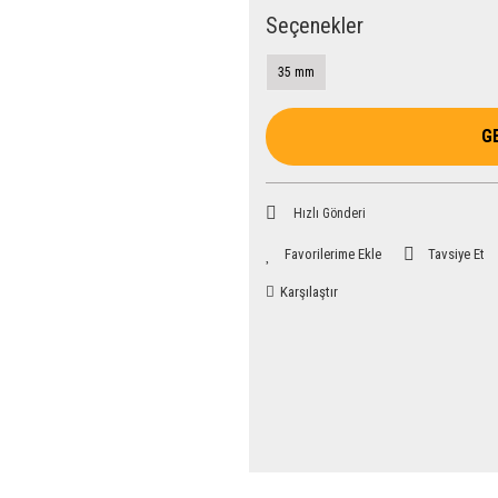
Seçenekler
35 mm
G
Hızlı Gönderi
Tavsiye Et
Karşılaştır