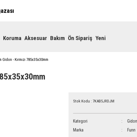
ğazası
Koruma
Aksesuar
Bakım
Ön Sipariş
Yeni
On Gidon - Kırmızı 785x35x30mm
ı 785x35x30mm
Stok Kodu : 7KAB5JRDJM
Kategori
Gido
Marka
Funn