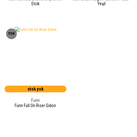
Elcik
Yeşil
YOK
stok yok
Funn
Funn Full On Riser Gidon