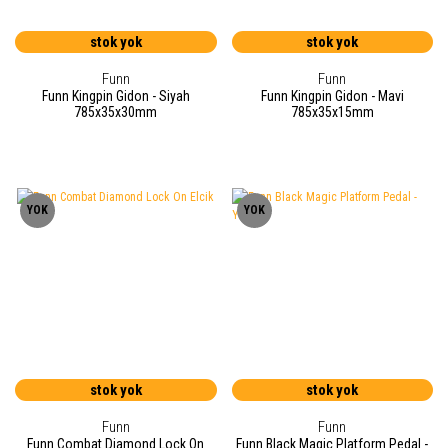
stok yok
stok yok
Funn
Funn
Funn Kingpin Gidon - Siyah
Funn Kingpin Gidon - Mavi
785x35x30mm
785x35x15mm
YOK
YOK
stok yok
stok yok
Funn
Funn
Funn Combat Diamond Lock On
Funn Black Magic Platform Pedal -