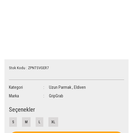
Stok Kodu : ZPNTSVGER7
Kategori
Uzun Parmak
,
Eldiven
Marka
GripGrab
Seçenekler
S
M
L
XL