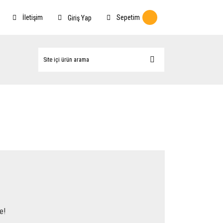
İletişim
Sepetim
Giriş Yap
e!