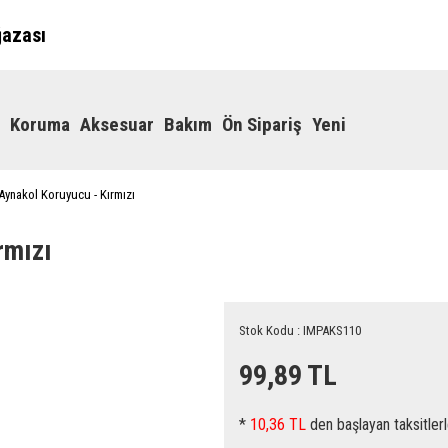
ğazası
Koruma
Aksesuar
Bakım
Ön Sipariş
Yeni
Aynakol Koruyucu - Kırmızı
rmızı
Stok Kodu : IMPAKS110
99,89 TL
*
10,36 TL
den başlayan taksitlerl