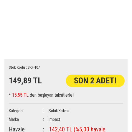
Stok Kodu : SKF-107
149,89 TL
SON 2 ADET!
*
15,55 TL
den başlayan taksitlerle!
Kategori
Suluk Kafesi
Marka
Impact
Havale
142,40 TL (%5,00 havale