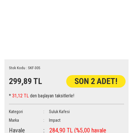
Stok Kodu : SKF-305
299,89 TL
SON 2 ADET!
*
31,12 TL
den başlayan taksitlerle!
Kategori
Suluk Kafesi
Marka
Impact
Havale
284,90 TL (%5,00 havale