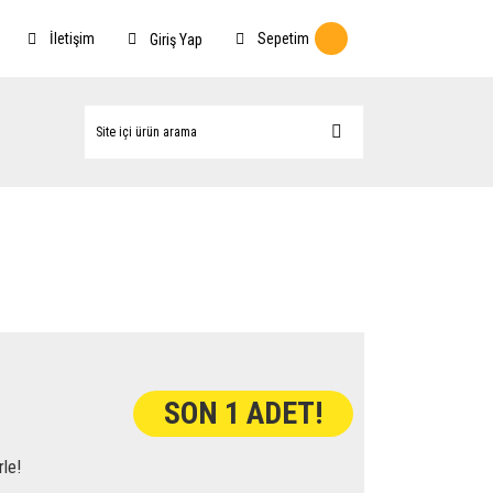
İletişim
Sepetim
Giriş Yap
SON 1 ADET!
rle!