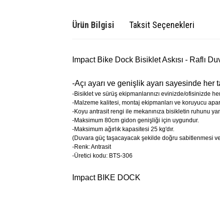
Ürün Bilgisi
Taksit Seçenekleri
Impact Bike Dock Bisiklet Askısı - Raflı Du
-Açı ayarı ve genişlik ayarı sayesinde her 
-Bisiklet ve sürüş ekipmanlarınızı evinizde/ofisinizde 
-Malzeme kalitesi, montaj ekipmanları ve koruyucu aparat
-Koyu antrasit rengi ile mekanınıza bisikletin ruhunu yans
-Maksimum 80cm gidon genişliği için uygundur.
-Maksimum ağırlık kapasitesi 25 kg'dır.
(Duvara güç taşacayacak şekilde doğru sabitlenmesi v
-Renk: Antrasit
-Üretici kodu: BTS-306
Impact BIKE DOCK