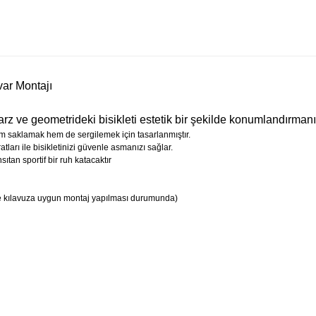
var Montajı
tarz ve geometrideki bisikleti estetik bir şekilde konumlandırmanı
hem saklamak hem de sergilemek için tasarlanmıştır.
ları ile bisikletinizi güvenle asmanızı sağlar.
ıtan sportif bir ruh katacaktır
e kılavuza uygun montaj yapılması durumunda)