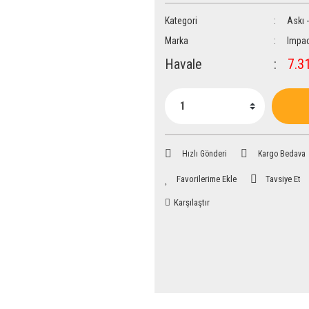
Kategori
Askı 
Marka
Impac
Havale
7.31
Hızlı Gönderi
Kargo Bedava
Tavsiye Et
Karşılaştır