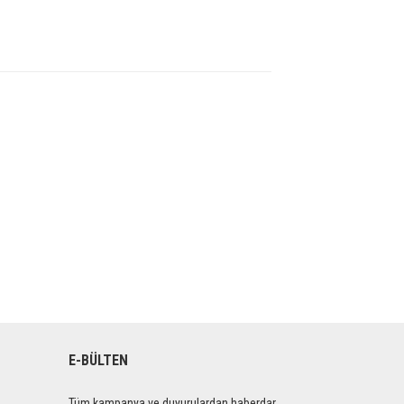
E-BÜLTEN
Tüm kampanya ve duyurulardan haberdar