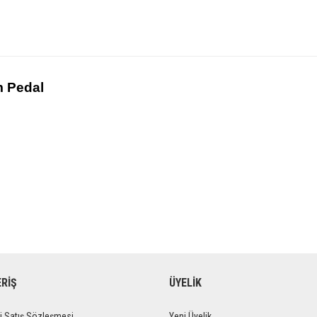
m Pedal
ERİŞ
ÜYELİK
i Satış Sözleşmesi
Yeni Üyelik