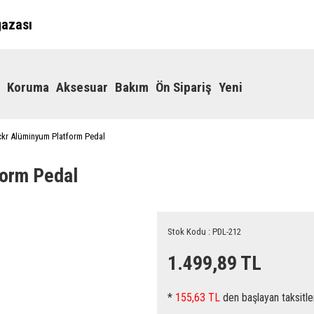
ğazası
Koruma
Aksesuar
Bakım
Ön Sipariş
Yeni
ckr Alüminyum Platform Pedal
form Pedal
Stok Kodu : PDL-212
1.499,89 TL
*
155,63 TL
den başlayan taksitle