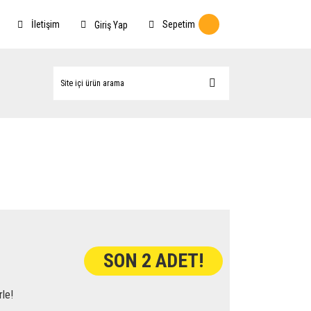
İletişim
Sepetim
Giriş Yap
SON 2 ADET!
rle!