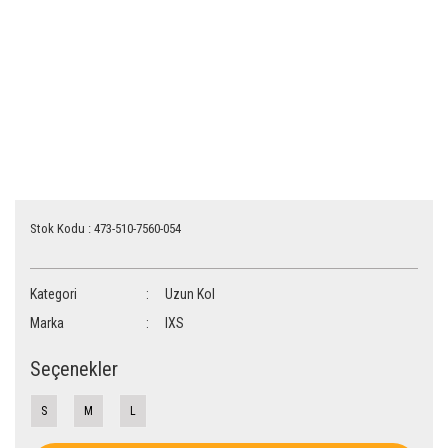
Stok Kodu : 473-510-7560-054
Kategori
Uzun Kol
Marka
IXS
Seçenekler
S
M
L