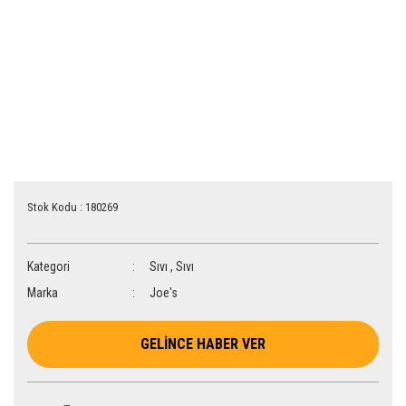
Stok Kodu : 180269
Kategori
Sıvı
,
Sıvı
Marka
Joe's
GELİNCE HABER VER