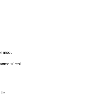
ner modu
yanma süresi
ile