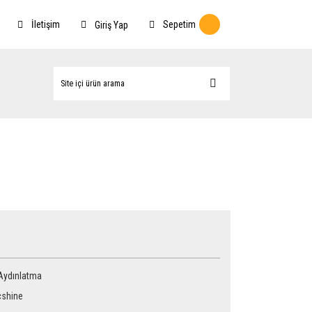
İletişim
Sepetim
Giriş Yap
 Aydınlatma
shine