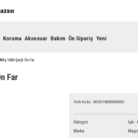
ğazası
Koruma
Aksesuar
Bakım
Ön Sipariş
Yeni
llty 1000 Şarjlı Ön Far
Ön Far
Stok Kodu : MO02180006000061
Kategori
Işık -
Marka
Magic