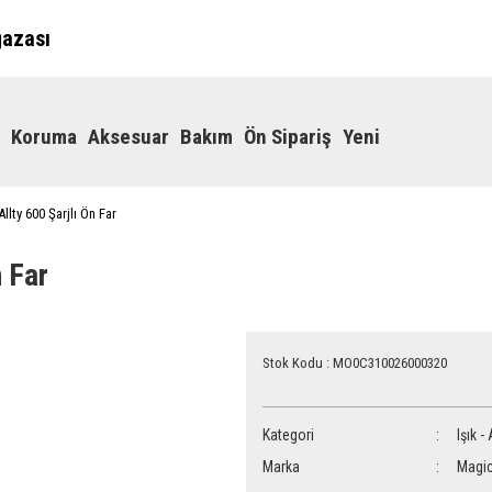
ğazası
Koruma
Aksesuar
Bakım
Ön Sipariş
Yeni
llty 600 Şarjlı Ön Far
 Far
Stok Kodu : MO0C310026000320
Kategori
Işık -
Marka
Magic