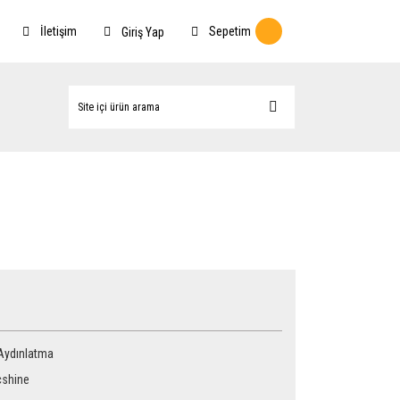
İletişim
Sepetim
Giriş Yap
 Aydınlatma
shine