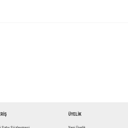
ERİŞ
ÜYELİK
i Satış Sözleşmesi
Yeni Üyelik