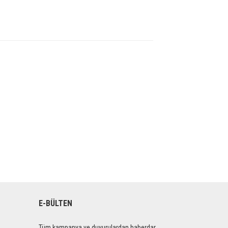
E-BÜLTEN
Tüm kampanya ve duyurulardan haberdar