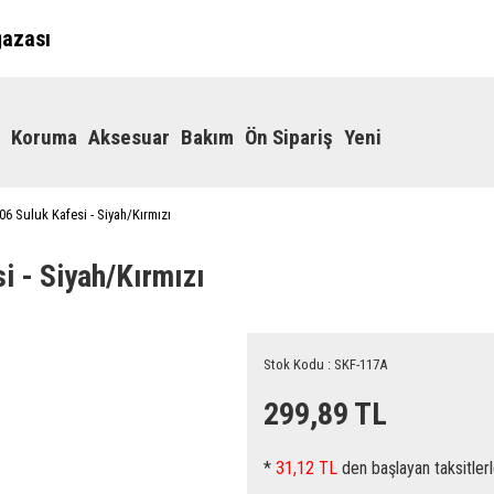
ğazası
Koruma
Aksesuar
Bakım
Ön Sipariş
Yeni
6 Suluk Kafesi - Siyah/Kırmızı
 - Siyah/Kırmızı
Stok Kodu : SKF-117A
299,89 TL
*
31,12 TL
den başlayan taksitlerl