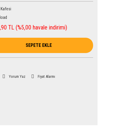
 Kafesi
load
90 TL (%5,00 havale indirimi)
SEPETE EKLE
Yorum Yaz
Fiyat Alarmı