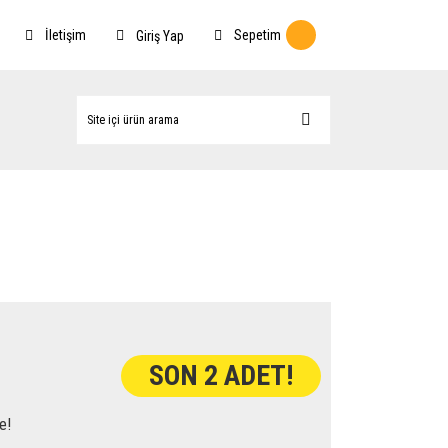
İletişim
Sepetim
Giriş Yap
SON 2 ADET!
e!