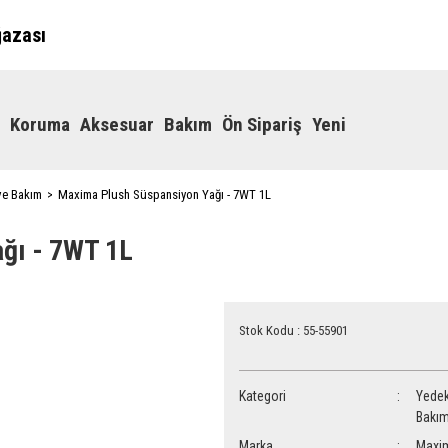
ğazası
Koruma
Aksesuar
Bakım
Ön Sipariş
Yeni
ve Bakım
Maxima Plush Süspansiyon Yağı - 7WT 1L
ğı - 7WT 1L
Stok Kodu : 55-55901
Kategori
Yedek
Bakı
Marka
Maxi