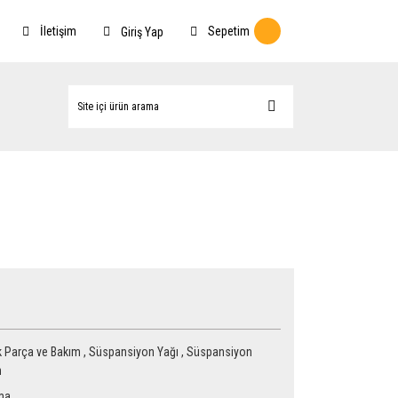
İletişim
Sepetim
Giriş Yap
 Parça ve Bakım
,
Süspansiyon Yağı
,
Süspansiyon
m
ma