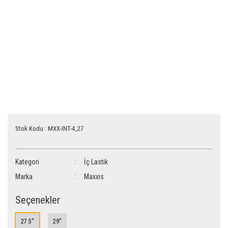
Stok Kodu : MXX-INT-4_27
Kategori
İç Lastik
Marka
Maxxis
Seçenekler
27.5''
29''