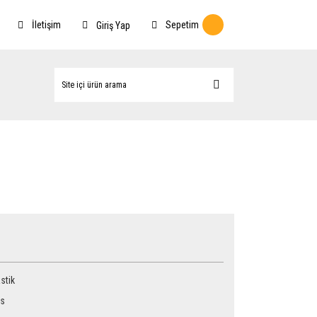
İletişim
Sepetim
Giriş Yap
stik
s