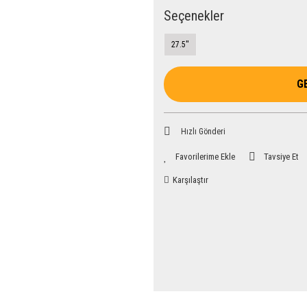
Seçenekler
27.5''
G
Hızlı Gönderi
Tavsiye Et
Karşılaştır