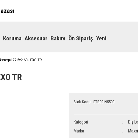
ğazası
Koruma
Aksesuar
Bakım
Ön Sipariş
Yeni
Assegai 27.5x2.60 - EXO TR
EXO TR
Stok Kodu : ETB00195500
Kategori
Dış La
Marka
Maxxi