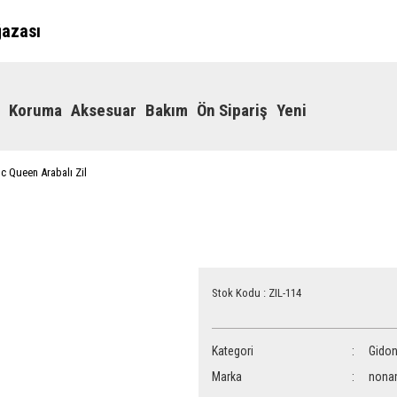
ğazası
Koruma
Aksesuar
Bakım
Ön Sipariş
Yeni
c Queen Arabalı Zil
Stok Kodu : ZIL-114
Kategori
Gidon
Marka
nona