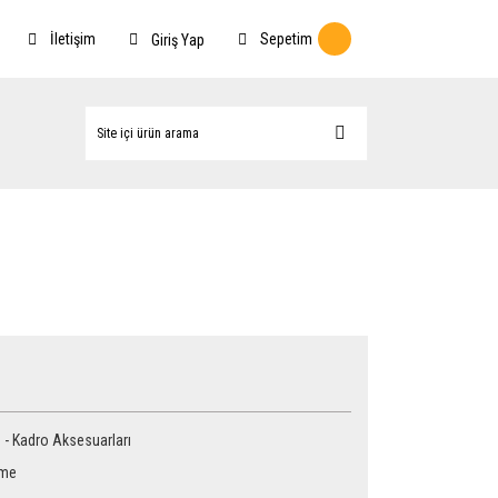
İletişim
Sepetim
Giriş Yap
 - Kadro Aksesuarları
me