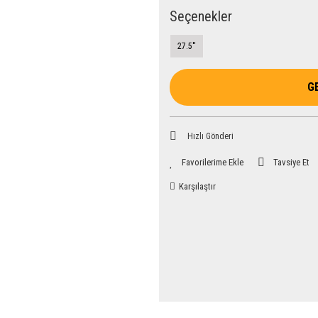
Seçenekler
27.5''
G
Hızlı Gönderi
Tavsiye Et
Karşılaştır