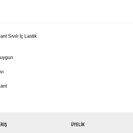
t Sıvılı İç Lastik
e uygun
vı
lant
ERİŞ
ÜYELİK