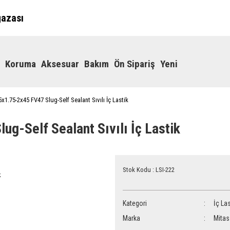
ğazası
Koruma
Aksesuar
Bakım
Ön Sipariş
Yeni
x1.75-2x45 FV47 Slug-Self Sealant Sıvılı İç Lastik
g-Self Sealant Sıvılı İç Lastik
Stok Kodu : LSI-222
Kategori
İç Las
Marka
Mitas