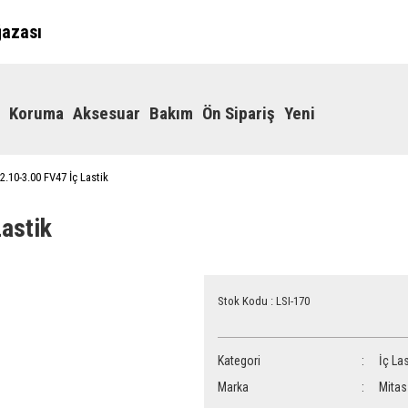
ğazası
Koruma
Aksesuar
Bakım
Ön Sipariş
Yeni
2.10-3.00 FV47 İç Lastik
astik
Stok Kodu : LSI-170
Kategori
İç Las
Marka
Mitas