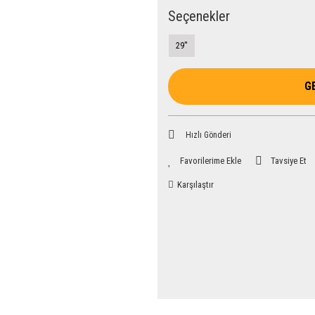
Seçenekler
29''
G
Hızlı Gönderi
Tavsiye Et
Karşılaştır