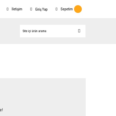
İletişim
Sepetim
Giriş Yap
e!