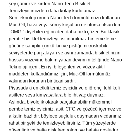
şey çamur ve kirden Nano Tech Bisiklet
Temizleyicimizden daha kolay kurtulamaz.
Son teknoloji ürünü Nano Tech formülümüzü kullanan
Muc-Off, hava veya sürüş koşulları ne olursa olsun kiri
"OMG!" diyebileceğinizden daha hızlı çözer. Bu klasik
pembe bisiklet temizleyicisi inanılmaz bir temizleme
gücüne sahiptir çünkü kiri ve pisliği mikroskobik
seviyelerde parçalayan ve aynı zamanda bisikletinizin
hassas yüzeyine bakım yapan devrim niteliğinde Nano
Teknoloji içerir. En iyi bileşenleri ve yüzey aktif
maddeleri kullandığımız için, Muc-Off formülümüz
yakından korunan bir ticari sırdır.
Piyasadaki en etkili temizleyicidir ve o iğrenç, tehlikeli
asitlere veya kimyasallara bile ihtiyaç duymaz.
Aslında, biyolojik olarak parçalanabilir mükemmel
pembe temizleyicimiz, asit, CFC ve çözücü içermez ve
alkalin bazlıdır, böylece suçluluk duymadan vicdanınız
rahat bir şekilde temizleyebilirsiniz. Tüm yüzeylerde
güvenlidir ve hatta disk fren rotoru ve balata dostudur.