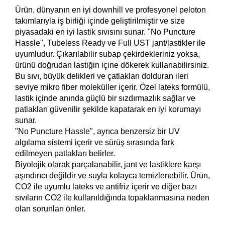
Ürün, dünyanın en iyi downhill ve profesyonel peloton
takımlarıyla iş birliği içinde geliştirilmiştir ve size
piyasadaki en iyi lastik sıvısını sunar. "No Puncture
Hassle", Tubeless Ready ve Full UST jant/lastikler ile
uyumludur. Çıkarılabilir subap çekirdekleriniz yoksa,
ürünü doğrudan lastiğin içine dökerek kullanabilirsiniz.
Bu sıvı, büyük delikleri ve çatlakları dolduran ileri
seviye mikro fiber moleküller içerir. Özel lateks formülü,
lastik içinde anında güçlü bir sızdırmazlık sağlar ve
patlakları güvenilir şekilde kapatarak en iyi korumayı
sunar.
"No Puncture Hassle", ayrıca benzersiz bir UV
algılama sistemi içerir ve sürüş sırasında fark
edilmeyen patlakları belirler.
Biyolojik olarak parçalanabilir, jant ve lastiklere karşı
aşındırıcı değildir ve suyla kolayca temizlenebilir. Ürün,
CO2 ile uyumlu lateks ve antifriz içerir ve diğer bazı
sıvıların CO2 ile kullanıldığında topaklanmasına neden
olan sorunları önler.