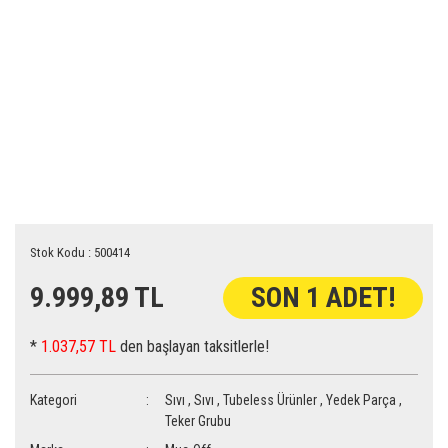
Stok Kodu : 500414
9.999,89 TL
SON 1 ADET!
*
1.037,57 TL
den başlayan taksitlerle!
Kategori
Sıvı
,
Sıvı
,
Tubeless Ürünler
,
Yedek Parça
,
Teker Grubu