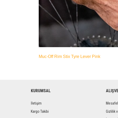
Muc-Off Rim Stix Tyre Lever Pink
KURUMSAL
ALIŞV
İletişim
Mesafel
Kargo Takibi
Gizlilik 