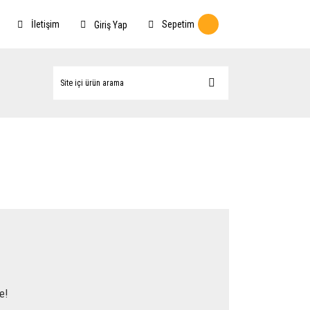
İletişim
Sepetim
Giriş Yap
e!