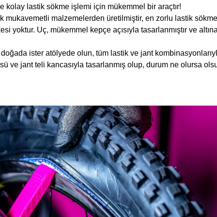
ve kolay lastik sökme işlemi için mükemmel bir araçtır!
ukavemetli malzemelerden üretilmiştir, en zorlu lastik sökme işl
kesi yoktur. Uç, mükemmel kepçe açısıyla tasarlanmıştır ve altına 
ter doğada ister atölyede olun, tüm lastik ve jant kombinasyonları
ü ve jant teli kancasıyla tasarlanmış olup, durum ne olursa ols