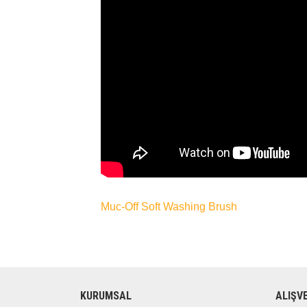
Muc-Off Soft Washing Brush
KURUMSAL
ALIŞV