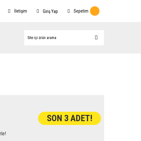
İletişim
Sepetim
Giriş Yap
SON 3 ADET!
rle!