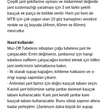
Çeşitli jant şekillerine uyması ve mükemmel değerde
jant sızdırmazlığı yaratması için 3 set farklı şekilli
kauçuk ek parça ile birlikte verilir. Hem yol hem de
MTB için çok uygun olan 10 göz kamaştırıcı anodize
renkte ve üç boyutta (44mm, 60mm ve 80mm)
mevcuttur.
Nasıl kullanılır:
Muc-Off Tubeless sibopları çoğu tubeless jant ile
çalışacaktır. Emin değilseniz, jantlarınız için hangi
tubeless valflerin çalışacağını kontrol etmek için lütfen
jant üreticinizin talimatlarına bakın.
- İlk olarak supap kapağını, kilitleme halkasını ve o-
ringi supap sapından çıkarın.
- Ardından jant tipiniz için doğru kauçuk tabanı seçin.
Kavisli jant bölümüne sahip jantlar dairesel kauçuk
tabanı kullanacaktır. Kare jant kesitli jantlar kare
kauçuk tabanı kullanacaktır. Bunu sibop sapının altına
kadar yerleştirin. (Jantınızın daha büyük bir supap