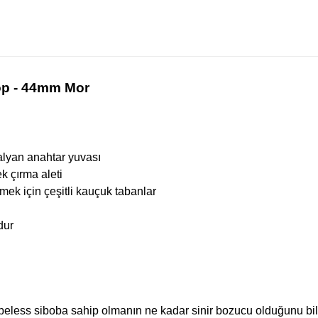
p - 44mm Mor
alyan anahtar yuvası
k çırma aleti
tmek için çeşitli kauçuk tabanlar
dur
beless siboba sahip olmanın ne kadar sinir bozucu olduğunu bil