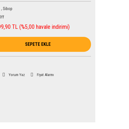
p
,
Sibop
Off
9,90 TL (%5,00 havale indirimi)
SEPETE EKLE
Yorum Yaz
Fiyat Alarmı