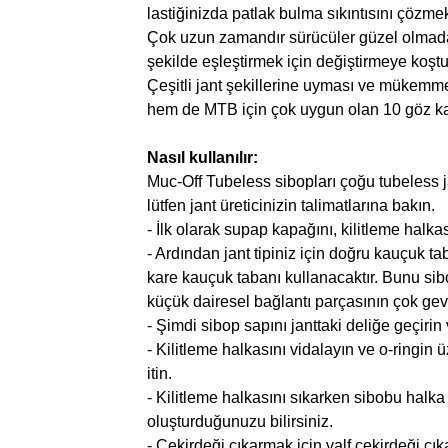
lastiğinizda patlak bulma sıkıntısını çözm
Çok uzun zamandır sürücüler güzel olmadan
şekilde eşleştirmek için değiştirmeye koştu
Çeşitli jant şekillerine uyması ve mükemmel 
hem de MTB için çok uygun olan 10 göz ka
Nasıl kullanılır:
Muc-Off Tubeless sibopları çoğu tubeless jan
lütfen jant üreticinizin talimatlarına bakın.
- İlk olarak supap kapağını, kilitleme halka
- Ardından jant tipiniz için doğru kauçuk ta
kare kauçuk tabanı kullanacaktır. Bunu sib
küçük dairesel bağlantı parçasının çok gev
- Şimdi sibop sapını janttaki deliğe geçiri
- Kilitleme halkasını vidalayın ve o-ringin 
itin.
- Kilitleme halkasını sıkarken sibobu halka
oluşturduğunuzu bilirsiniz.
- Çekirdeği çıkarmak için valf çekirdeği çı