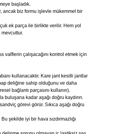
tmeye başladık.
r, ancak biz formu işlevle mükemmel bir
uk ek parça ile birlikte verilir. Hem yol
 mevcuttur.
s valflerin çalışacağını kontrol etmek için
anı kullanacaktır. Kare jant kesitli jantlar
supap deliğine sahip olduğunu ve daha
esel bağlantı parçasını kullanın).
ntla buluşana kadar aşağı doğru kaydırın.
a sandviç görevi görür. Sıkıca aşağı doğru
Bu şekilde iyi bir hava sızdırmazlığı
e delinme sorunu olmayan iç lastiksiz sıvı