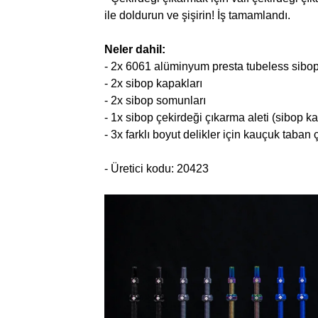
ile doldurun ve şişirin! İş tamamlandı.
Neler dahil:
- 2x 6061 alüminyum presta tubeless sibo
- 2x sibop kapakları
- 2x sibop somunları
- 1x sibop çekirdeği çıkarma aleti (sibop ka
- 3x farklı boyut delikler için kauçuk taban çi
- Üretici kodu: 20423