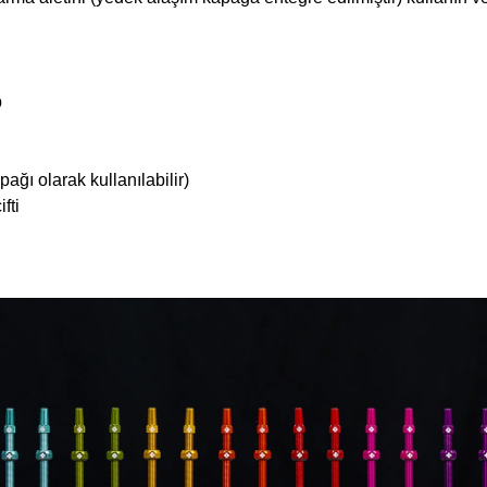
p
pağı olarak kullanılabilir)
fti