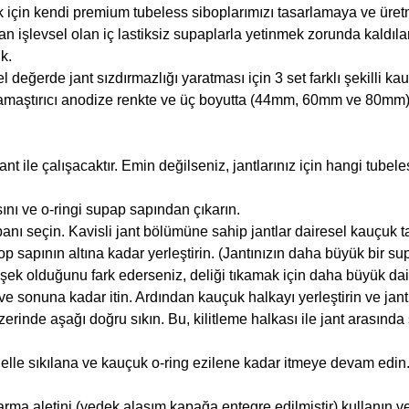
ek için kendi premium tubeless siboplarımızı tasarlamaya ve üre
 işlevsel olan iç lastiksiz supaplarla yetinmek zorunda kaldıla
k.
değerde jant sızdırmazlığı yaratması için 3 set farklı şekilli kauç
maştırıcı anodize renkte ve üç boyutta (44mm, 60mm ve 80mm)
t ile çalışacaktır. Emin değilseniz, jantlarınız için hangi tubeles
sını ve o-ringi supap sapından çıkarın.
banı seçin. Kavisli jant bölümüne sahip jantlar dairesel kauçuk tab
op sapının altına kadar yerleştirin. (Jantınızın daha büyük bir 
şek olduğunu fark ederseniz, deliği tıkamak için daha büyük dair
n ve sonuna kadar itin. Ardından kauçuk halkayı yerleştirin ve ja
üzerinde aşağı doğru sıkın. Bu, kilitleme halkası ile jant arasınd
 elle sıkılana ve kauçuk o-ring ezilene kadar itmeye devam edin. 
karma aletini (yedek alaşım kapağa entegre edilmiştir) kullanın v