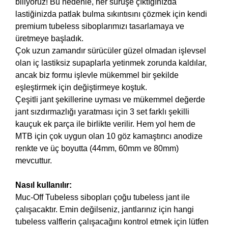
biliyoruz! Bu nedenle, her sürüşe çıktığınızda
lastiğinizda patlak bulma sıkıntısını çözmek için kendi
premium tubeless siboplarımızı tasarlamaya ve
üretmeye başladık.
Çok uzun zamandır sürücüler güzel olmadan işlevsel
olan iç lastiksiz supaplarla yetinmek zorunda kaldılar,
ancak biz formu işlevle mükemmel bir şekilde
eşleştirmek için değiştirmeye koştuk.
Çeşitli jant şekillerine uyması ve mükemmel değerde
jant sızdırmazlığı yaratması için 3 set farklı şekilli
kauçuk ek parça ile birlikte verilir. Hem yol hem de
MTB için çok uygun olan 10 göz kamaştırıcı anodize
renkte ve üç boyutta (44mm, 60mm ve 80mm)
mevcuttur.
Nasıl kullanılır:
Muc-Off Tubeless sibopları çoğu tubeless jant ile
çalışacaktır. Emin değilseniz, jantlarınız için hangi
tubeless valflerin çalışacağını kontrol etmek için lütfen