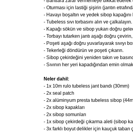
- Bantlara zarar vermemeye dikkat ederek (la
- Oturması için lastiği şişirin (jantın etrafı
- Havayı boşaltın ve yedek sibop kapağını k
- Tubeless sıvı torbasını alın ve çalkalayın.
- Kapağı sökün ve sibop yukarı doğru gelece
- Torbayı tutarken jantı aşağı doğru çevirin,
- Poşeti aşağı doğru yuvarlayarak sıvıyı boş
- Tekerleği döndürün ve poşeti çıkarın.
- Sibop çekirdeğini yeniden takın ve basıncı
- Sıvının her yeri kapadığından emin olmak i
Neler dahil:
- 1x 10m rulo tubeless jant bandı (30mm)
- 2x seal patch
- 2x alüminyum presta tubeless sibop (44
- 2x sibop kapakları
- 2x sibop somunları
- 1x sibop çekirdeği çıkarma aleti (sibop ka
- 3x farklı boyut delikler için kauçuk taban çi