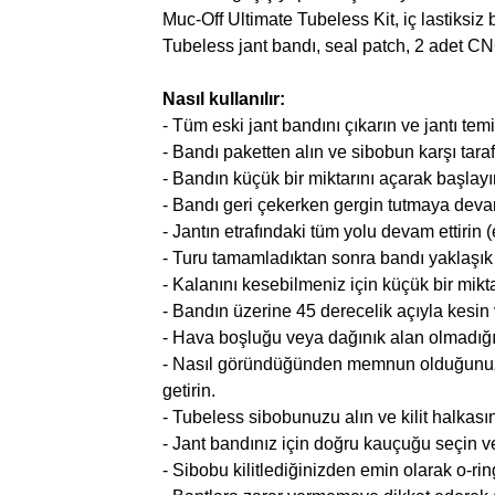
Muc-Off Ultimate Tubeless Kit, iç lastiksiz b
Tubeless jant bandı, seal patch, 2 adet CN
Nasıl kullanılır:
- Tüm eski jant bandını çıkarın ve jantı t
- Bandı paketten alın ve sibobun karşı taraf
- Bandın küçük bir miktarını açarak başlay
- Bandı geri çekerken gergin tutmaya devam
- Jantın etrafındaki tüm yolu devam ettirin (
- Turu tamamladıktan sonra bandı yaklaşık 1
- Kalanını kesebilmeniz için küçük bir mikta
- Bandın üzerine 45 derecelik açıyla kesin 
- Hava boşluğu veya dağınık alan olmadığı
- Nasıl göründüğünden memnun olduğunuzda 
getirin.
- Tubeless sibobunuzu alın ve kilit halkasını
- Jant bandınız için doğru kauçuğu seçin ve
- Sibobu kilitlediğinizden emin olarak o-rin