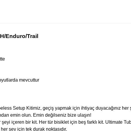
H/Enduro/Trail
tte
boyutlarda mevcuttur
less Setup Kitimiz, geçiş yapmak için ihtiyaç duyacağınız her ş
undan emin olun. Emin değilseniz bize ulaşın!
yi içeren bir kit. Her tür bisiklet için beş farklı kit. Ultimate Tu
 her şey için tek durak noktasıdır.