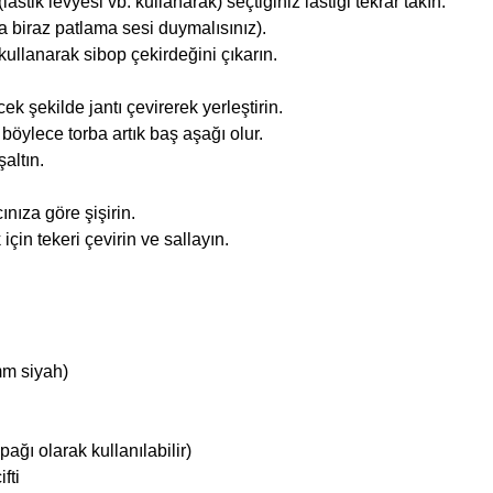
stik levyesi vb. kullanarak) seçtiğiniz lastiği tekrar takın.
nda biraz patlama sesi duymalısınız).
ullanarak sibop çekirdeğini çıkarın.
k şekilde jantı çevirerek yerleştirin.
 böylece torba artık baş aşağı olur.
altın.
nıza göre şişirin.
çin tekeri çevirin ve sallayın.
mm siyah)
pağı olarak kullanılabilir)
fti