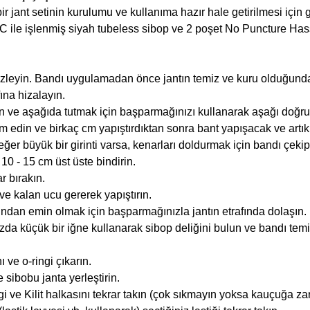
ir jant setinin kurulumu ve kullanıma hazır hale getirilmesi için g
C ile işlenmiş siyah tubeless sibop ve 2 poşet No Puncture Hass
emizleyin. Bandı uygulamadan önce jantın temiz ve kuru olduğund
ına hizalayın.
ın ve aşağıda tutmak için başparmağınızı kullanarak aşağı doğru 
 edin ve birkaç cm yapıştırdıktan sonra bant yapışacak ve artı
eğer büyük bir girinti varsa, kenarları doldurmak için bandı çekip 
0 - 15 cm üst üste bindirin.
r bırakın.
ve kalan ucu gererek yapıştırın.
ndan emin olmak için başparmağınızla jantın etrafında dolaşın.
küçük bir iğne kullanarak sibop deliğini bulun ve bandı temiz b
 ve o-ringi çıkarın.
 sibobu janta yerleştirin.
gi ve Kilit halkasını tekrar takın (çok sıkmayın yoksa kauçuğa zara