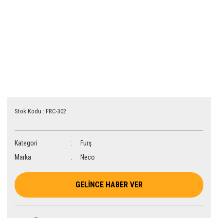
Stok Kodu : FRC-302
Kategori
Furş
Marka
Neco
GELİNCE HABER VER