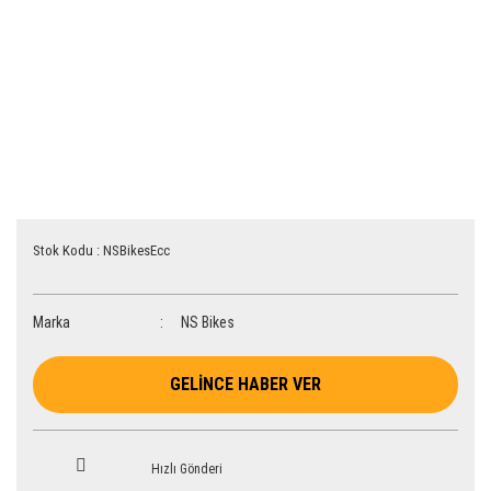
Stok Kodu : NSBikesEcc
Marka
NS Bikes
GELİNCE HABER VER
Hızlı Gönderi