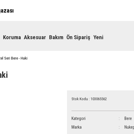
ğazası
Koruma
Aksesuar
Bakım
Ön Sipariş
Yeni
l Seri Bere - Haki
aki
Stok Kodu : 103065562
Kategori
Bere
Marka
Nuke