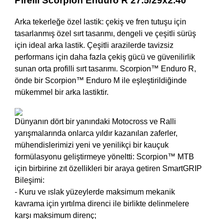
Pirelli Scorpion Enduro R 27.5/29x2.40
Arka tekerleğe özel lastik: çekiş ve fren tutuşu için
tasarlanmış özel sırt tasarımı, dengeli ve çeşitli sürüş
için ideal arka lastik. Çeşitli arazilerde tavizsiz
performans için daha fazla çekiş gücü ve güvenilirlik
sunan orta profilli sırt tasarımı. Scorpion™ Enduro R,
önde bir Scorpion™ Enduro M ile eşleştirildiğinde
mükemmel bir arka lastiktir.
Dünyanın dört bir yanındaki Motocross ve Ralli
yarışmalarında onlarca yıldır kazanılan zaferler,
mühendislerimizi yeni ve yenilikçi bir kauçuk
formülasyonu geliştirmeye yöneltti: Scorpion™ MTB
için birbirine zıt özellikleri bir araya getiren SmartGRIP
Bileşimi:
- Kuru ve ıslak yüzeylerde maksimum mekanik
kavrama için yırtılma direnci ile birlikte delinmelere
karşı maksimum direnç;