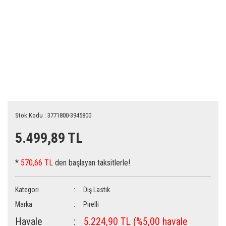
Stok Kodu : 3771800-3945800
5.499,89 TL
*
570,66 TL
den başlayan taksitlerle!
Kategori
Dış Lastik
Marka
Pirelli
Havale
5.224,90 TL (%5,00 havale