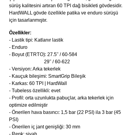
sürüş kalitesini artıran 60 TPI dağ bisikleti gövdesidir.
HardWALL gövde özellikle patika ve enduro sürüşü
için tasarlanmıştır.
Özellikler:
- Lastik tipi: Katlanır lastik
- Enduro
- Boyut (ETRTO): 27.5'' / 60-584
29'' / 60-622
- Versiyon: Arka tekerlek
- Kauçuk bileşimi: SmartGrip Bileşik
- Karkas: 60 TPI | HardWall
- Tubeless özellikli: evet
- Profil: orta uzunlukta pabuçlar, arka tekerlek için
optimize edilmiştir
- Önerilen hava basıncı: 1,5 bar (22 PSI) ila 3 bar (45
PSI)
- Önerilen iç jant genişliği: 30 mm
- Renk: siyah