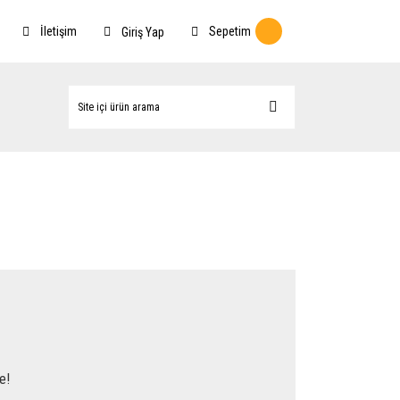
İletişim
Sepetim
Giriş Yap
e!