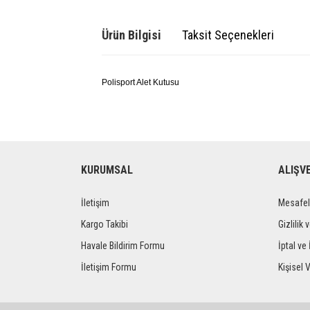
Ürün Bilgisi
Taksit Seçenekleri
Polisport Alet Kutusu
KURUMSAL
ALIŞV
İletişim
Mesafel
Kargo Takibi
Gizlilik 
Havale Bildirim Formu
İptal ve 
İletişim Formu
Kişisel V