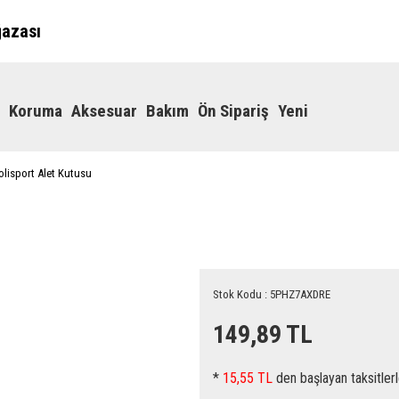
ğazası
Koruma
Aksesuar
Bakım
Ön Sipariş
Yeni
olisport Alet Kutusu
Stok Kodu : 5PHZ7AXDRE
149,89 TL
*
15,55 TL
den başlayan taksitlerl