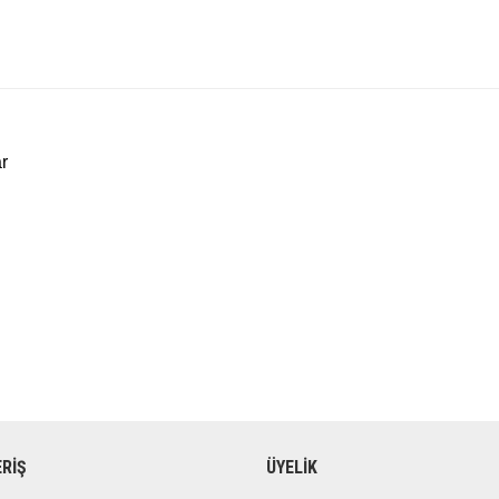
r
ERİŞ
ÜYELİK