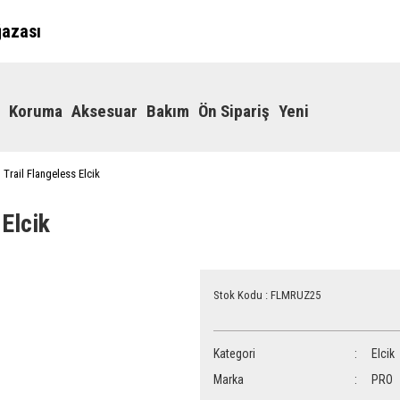
ğazası
Koruma
Aksesuar
Bakım
Ön Sipariş
Yeni
Trail Flangeless Elcik
Elcik
Stok Kodu : FLMRUZ25
Kategori
Elcik
Marka
PRO