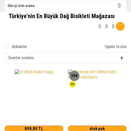
Türkiye'nin En Büyük Dağ Bisikleti Mağazası
Stoktakiler
Toplam 16 ürün
YOK
%36
899,89 TL
stok yok