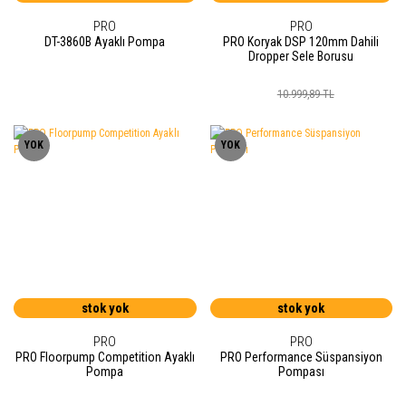
PRO
PRO
DT-3860B Ayaklı Pompa
PRO Koryak DSP 120mm Dahili
Dropper Sele Borusu
10.999,89 TL
YOK
YOK
stok yok
stok yok
PRO
PRO
PRO Floorpump Competition Ayaklı
PRO Performance Süspansiyon
Pompa
Pompası